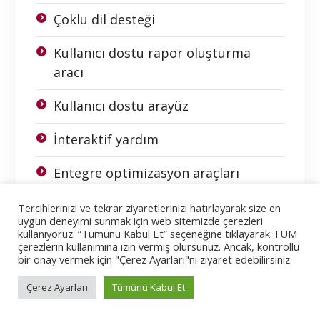
Çoklu dil desteği
Kullanıcı dostu rapor oluşturma
aracı
Kullanıcı dostu arayüz
İnteraktif yardım
Entegre optimizasyon araçları
Hotline (Development Tracking
Tercihlerinizi ve tekrar ziyaretlerinizi hatırlayarak size en
uygun deneyimi sunmak için web sitemizde çerezleri
System; Geliştirme İzleme Sistemi)
kullanıyoruz. “Tümünü Kabul Et” seçeneğine tıklayarak TÜM
çerezlerin kullanımına izin vermiş olursunuz. Ancak, kontrollü
bir onay vermek için "Çerez Ayarları"nı ziyaret edebilirsiniz.
SİSTEM YÖNETİMİ VE KONFİGÜRASYONU
Çerez Ayarları
Tümünü Kabul Et