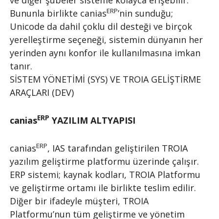
ve diğer şubeler sisteme kolayca erişebilir.
ERP
Bununla birlikte canias
’nin sunduğu;
Unicode da dahil çoklu dil desteği ve birçok
yerelleştirme seçeneği, sistemin dünyanın her
yerinden aynı konfor ile kullanılmasına imkan
tanır.
SİSTEM YÖNETİMİ (SYS) VE TROIA GELİŞTİRME
ARAÇLARI (DEV)
ERP
canias
YAZILIM ALTYAPISI
ERP
canias
, IAS tarafından geliştirilen TROIA
yazılım geliştirme platformu üzerinde çalışır.
ERP sistemi; kaynak kodları, TROIA Platformu
ve geliştirme ortamı ile birlikte teslim edilir.
Diğer bir ifadeyle müşteri, TROIA
Platformu’nun tüm geliştirme ve yönetim